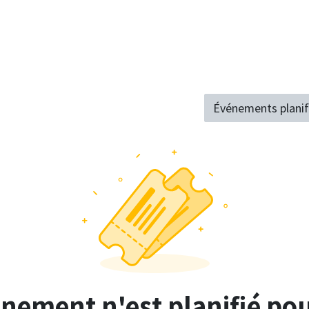
Accueil
Nos Services
Étudiant
À Propos
Événements plani
ement n'est planifié pou